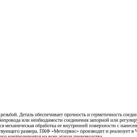
резьбой. Деталь обеспечивает прочность и герметичность соеди
опровода или необходимости соединения запорной или регулир
ся механическая обработка ее внутренней поверхности с нанесе
ствующего размера. ПКФ «Метсервис» производит и реализует в 
го контролируется на всех этапах производства.