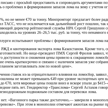
исьмо с просьбой предоставить и сопроводить аргументами по
о проблемах в формировании запасов лома на зиму с учетом о
, но не менее €70 за тонну. Минпромторг предлагает более радик
 ТАСС, что не исключается как дальнейший рост пошлин, так и
вляющий директор рейтинговой службы НРА Сергей Гришунин со
аходились на уровнях 26–26,5 тыс. руб. за тонну, что ненамного
ллурги испытывают проблемы с формированием запасов лома на
О РЖД и квотирования экспорта лома Казахстаном. Кроме того, 
озаготовителей. Но вице-президент ПМХ Сергей Фролов заявил,
го доступности и снижения цены привело к сокращению ломосбо
вие очень краткосрочно и связано с наличием запасов уже собр
желанием заготавливать лом по новой цене».
чения ставок из-за отрицательного влияния на ломосбор, заяв
пошлины не может превышать €49 при уровне экспортных цен на 
о €70, хотя мировые цены пошли вниз и вскоре упали до $415–4
ледние пять лет. Гендиректор «Транслома» Сергей Астахов гово
елезнодорожным подвижным составом для перевозки лома.
ет. «Вагонного парка также достаточно,— заверили в монополи
перевозке». При этом в монополии отмечают ажиотаж на рынке п