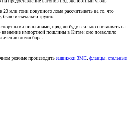
 на предоставление вагонов под экспортный уголь.
в 23 млн тонн покупного лома рассчитывать на то, что
, было изначально трудно.
кспортными пошлинами, вряд ли будут сильно настаивать на
о введение импортной пошлины в Китае: оно позволило
еличению ломосбора.
очном режиме производить
задвижки ЗМС
,
фланцы
,
стальные