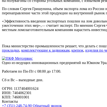
на полувагоны со стороны угольных компаний, с избытком рез
По словам Сергея Гришунина, объем экспорта лома из России н
перенаправление части этой продукции на внутренний рынок п
«Эффективность введения экспортных пошлин на лом довольно н
ужесточении этих мер»,— считает эксперт. По мнению Сергея
местным ломозаготовительным компаниям нарастить инвестици
Пока министерство промышленности решает, что делать с по
прокладки
,
комплектующие к задвижкам
,
крепеж
,
изделия по ч
Одно из ведущих инновационных предприятий на Южном Урале,
Работаем по Пн-Пт с 08:00 до 17:00.
Сб и Вс – выходные дни.
ОГРН: 1137404001624
ИНН: 7404062301
КПП: 746001001
Контакты
+7 (351) 248-74-90
Обратный звонок