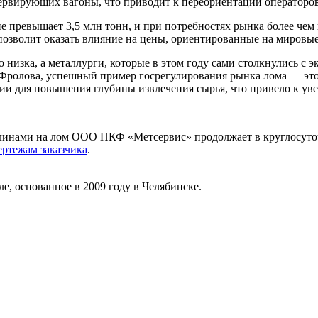
ервирующих вагоны, что приводит к переориентации операторов
е превышает 3,5 млн тонн, и при потребностях рынка более чем 
озволит оказать влияние на цены, ориентированные на мировые
изка, а металлурги, которые в этом году сами столкнулись с э
 Фролова, успешный пример госрегулирования рынка лома — эт
и для повышения глубины извлечения сырья, что привело к ув
шлинами на лом ООО ПКФ «Метсервис» продолжает в круглосут
ертежам заказчика
.
 основанное в 2009 году в Челябинске.