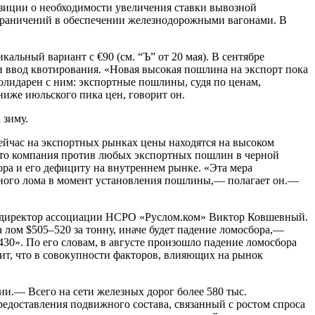
зиции о необходимости увеличения ставки вывозной
граничений в обеспечении железнодорожными вагонами. В
альный вариант с €90 (см. “Ъ” от 20 мая). В сентябре
 ввод квотирования. «Новая высокая пошлина на экспорт пока
лидарен с ним: экспортные пошлины, судя по ценам,
 ниже июльского пика цен, говорит он.
 зиму.
сейчас на экспортных рынках цены находятся на высоком
 что компания против любых экспортных пошлин в черной
ра и его дефициту на внутреннем рынке. «Эта мера
анного лома в момент установления пошлины,— полагает он.—
ил директор ассоциации НСРО «Руслом.ком» Виктор Ковшевный.
лом $505–520 за тонну, иначе будет падение ломосбора,—
30». По его словам, в августе произошло падение ломосбора
рит, что в совокупности факторов, влияющих на рынок
и.— Всего на сети железных дорог более 580 тыс.
редоставления подвижного состава, связанный с ростом спроса