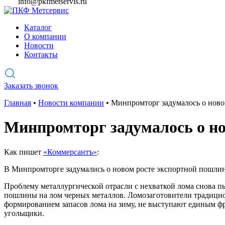
info@pkfmetservis.ru
Каталог
О компании
Новости
Контакты
Заказать звонок
Главная
•
Новости компании
•
Минпромторг задумалось о ново
Минпромторг задумалось о но
Как пишет
«Коммерсантъ»
:
В Минпромторге задумались о новом росте экспортной пошлин
Проблему металлургической отрасли с нехваткой лома снова 
пошлины на лом черных металлов. Ломозаготовители традицио
формированием запасов лома на зиму, не выступают единым ф
угольщики.