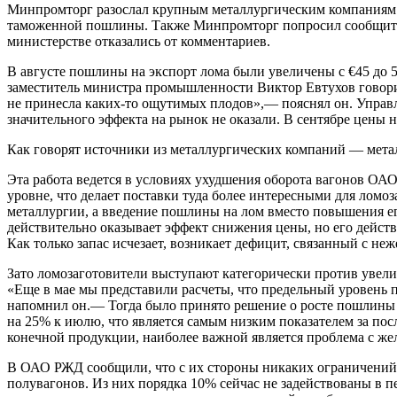
Минпромторг разослал крупным металлургическим компаниям п
таможенной пошлины. Также Минпромторг попросил сообщить 
министерстве отказались от комментариев.
В августе пошлины на экспорт лома были увеличены с €45 до 5%
заместитель министра промышленности Виктор Евтухов говорил
не принесла каких-то ощутимых плодов»,— пояснял он. Упра
значительного эффекта на рынок не оказали. В сентябре цены н
Как говорят источники из металлургических компаний — мета
Эта работа ведется в условиях ухудшения оборота вагонов ОА
уровне, что делает поставки туда более интересными для лом
металлургии, а введение пошлины на лом вместо повышения е
действительно оказывает эффект снижения цены, но его дейст
Как только запас исчезает, возникает дефицит, связанный с не
Зато ломозаготовители выступают категорически против увели
«Еще в мае мы представили расчеты, что предельный уровень 
напомнил он.— Тогда было принято решение о росте пошлины д
на 25% к июлю, что является самым низким показателем за пос
конечной продукции, наиболее важной является проблема с ж
В ОАО РЖД сообщили, что с их стороны никаких ограничений н
полувагонов. Из них порядка 10% сейчас не задействованы в 